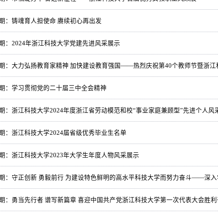
63期：铸魂育人担使命 赓续初心再出发
2期：2024年浙江科技大学党建先进风采展示
61期：大力弘扬教育家精神 加快建设教育强国——热烈庆祝第40个教师节暨浙
60期：学习贯彻党的二十届三中全会精神
59期：浙江科技大学2024年度浙江省劳动模范和校“事业家庭兼顾型”先进个人风
58期：浙江科技大学2024届省级优秀毕业生名单
57期：浙江科技大学2023年大学生年度人物风采展示
6期：守正创新 勇毅前行 为建设特色鲜明的高水平科技大学而努力奋斗——深入学习贯
55期：勇当先行者 谱写新篇章 喜迎中国共产党浙江科技大学第一次代表大会胜